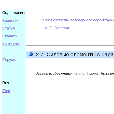
Содержание:
О возможности безопорного перемещен
Введение
2.
Статья
Статья
Скачать
Контакты
2.7. Силовые элементы с нар
Форумы
Задача, изображенная на
Рис. 1
может быть не
Rus
Engl