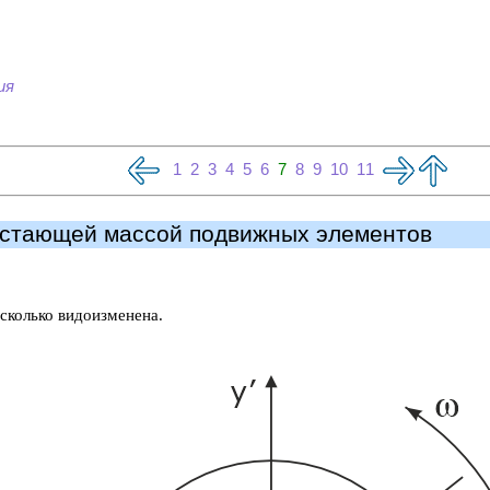
ия
1
2
3
4
5
6
7
8
9
10
11
астающей массой подвижных элементов
сколько видоизменена.