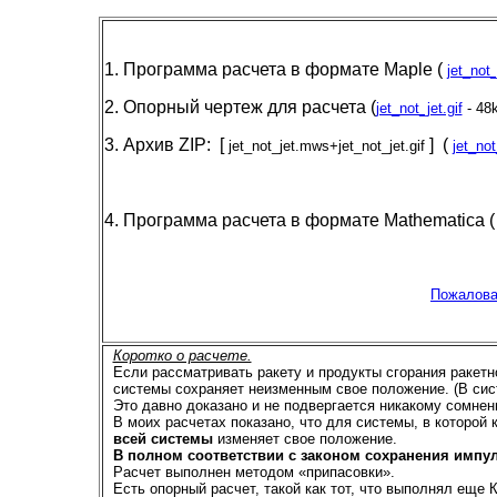
1
.
Программа расчета в формате
Maple (
jet_not
2
. Опорный чертеж для расчета
(
jet_not_jet.gif
- 48
3.
Архив
ZIP: [
] (
jet_not_jet.mws+jet_not_jet.gif
jet_not
4
. Программа расчета в формате
Mathematica (
Пожалова
Коротко о расчете.
Если рассматривать ракету и продукты сгорания ракетн
системы сохраняет неизменным свое положение. (В сист
Это давно доказано и не подвергается никакому сомнен
В моих расчетах показано, что для системы, в которой
всей системы
изменяет свое положение.
В полном соответствии с законом сохранения импул
Расчет выполнен методом «припасовки».
Есть опорный расчет, такой как тот, что выполнял еще К