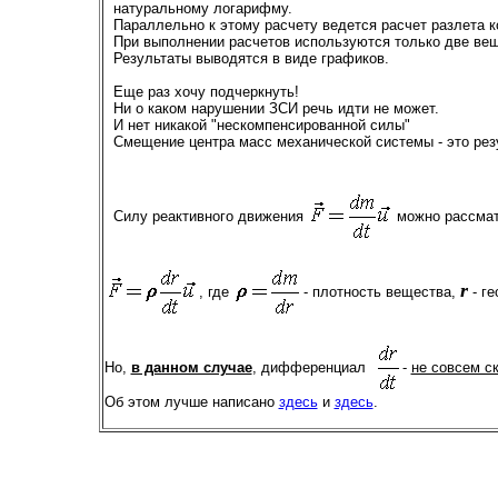
натуральному логарифму.
Параллельно к этому расчету ведется расчет разлета 
При выполнении расчетов используются только две вещ
Результаты выводятся в виде графиков.
Еще раз хочу подчеркнуть!
Ни о каком нарушении ЗСИ речь идти не может.
И нет никакой "нескомпенсированной силы"
Смещение центра масс механической системы - это рез
Силу реактивного движения
можно рассматр
r
, где
- плотность вещества,
- ге
Но,
в данном случае
, дифференциал
-
не совсем с
Об этом лучше написано
здесь
и
здесь
.