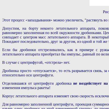
Рис
Этот процесс «запаздывания» можно увеличить, "растянуть во
Допустим, на борту некоего летательного аппарата, покоя
равномерно заполненная по всей окружности дробинками. Це
совпадает с центром масс летательного аппарата. В некотор
Покидают последовательно, друг за другом, из одной и той же 
Если бы дробинки отстреливались, как в примере с ружье
летательного аппарата приобретал бы импульс, равный по ве
В случае с центрифугой, «отстрела» нет.
Дробинка просто «отпускается», то есть разрывается связь, з
относительно оси центрифуги.
Отделившаяся от центрифуги дробинка
не воздействует на
изменения импульса ракеты!
Корпус летательного аппарата изменяет свою скорость исключи
Для равномерно заполненной центрифуги, проекция суммарног
изъять одну дробинку из этой равномерной группы, то прое