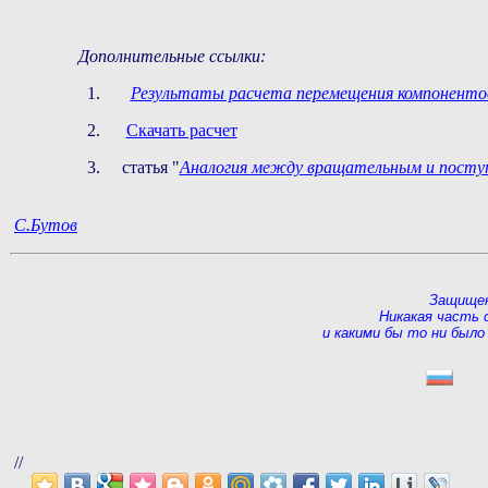
Дополнительные ссылки:
Результаты расчета перемещения компонентов д
Скачать расчет
статья "
Аналогия между вращательным и пост
С.Бутов
Защищен
Никакая часть 
и какими бы то ни было
//