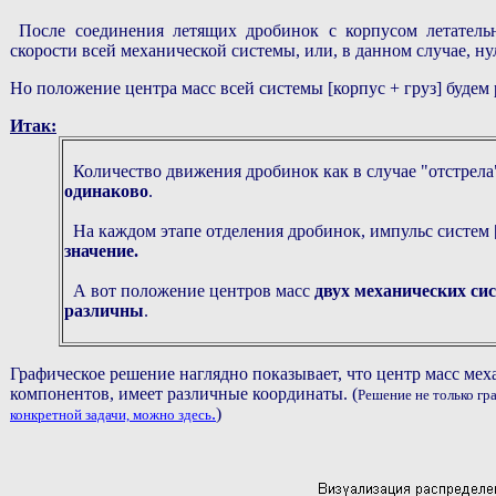
После соединения летящих дробинок с корпусом летательно
скорости всей механической системы, или, в данном случае, ну
Но положение центра масс всей системы
[
корпус
+
груз
]
будем 
Итак:
Количество движения дробинок как в случае "отстрела"
одинаково
.
На каждом этапе отделения дробинок, импульс систем
значение.
А вот положение центров масс
двух механических си
различны
.
Графическое решение наглядно показывает, что центр масс мех
компонентов, имеет различные координаты. (
Решение не только гр
.
)
конкретной задачи, можно здесь