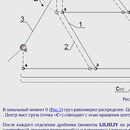
Рис
В начальный момент 0 (
Рис.5
) груз равномерно распределен. 
. Центр масс груза (точка «
С
») совпадает с осью вращения цент
После каждого отделения дробинки (моменты
I,II,III,IY
на р
центрифугой движется прямолинейно и равномерно (ломаная л