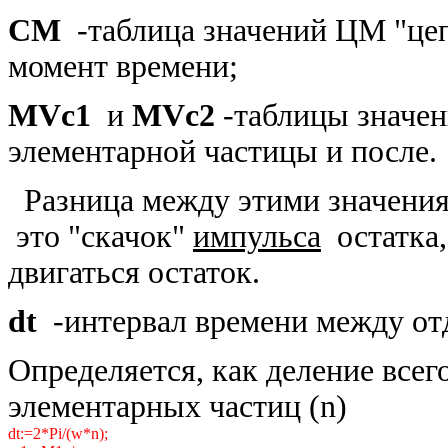
CM
-таблица значений ЦМ "це
момент времени;
MVc1
и
MVc2
-таблицы значен
элементарной частицы и после.
Разница между этими значения
это "скачок"
импульса
остатка,
двигаться остаток.
dt
-интервал времени между от
Определяется, как деление всег
элементарных частиц (n)
dt:=2*Pi/(w*n);