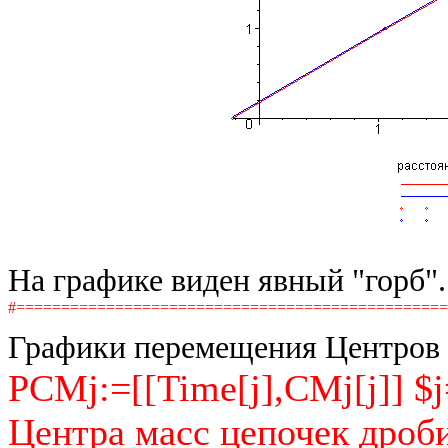
На графике виден явный "горб".
#===============================================
Графики перемещения Центров 
PCMj:=[[Time[j],CMj[j]] $j
Центра масс цепочек дроб