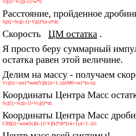
Vj[i]:=Vcj[i-1]+w*r;
Расстояние, пройденное дробин
Sj[i]:=Scj[i-1]+Vj[i]*(n-i)*dt;
Скорость
ЦМ остатка
.
Я просто беру суммарный импу
остатка равен этой величине.
Делим на массу - получаем скор
Vcj[i]:=-(m1*sum(Vj[k],k=1..i))/(M0+m1*(n-i));
Координаты Центра Масс остат
Scj[i]:=Scj[i-1]+Vcj[i]*dt;
Координаты Центра Масс дроби
CMj[i]:=sum(Scj[k-1]+Vj[k]*dt*(i-k+1),k=1..i)/i;
Центр масс всей системы!