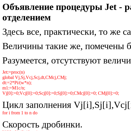
Объявление процедуры Jet - 
отделением
Здесь все, практически, то же с
Величины такие же, помечены бу
Разумеется, отсутствуют велич
Jet:=proc(n)
global Vj,Sj,Vcj,Scj,dt,CMcj,CMj;
dt:=2*Pi/(w*n);
m1:=M1c/n;
Vj[0]:=0;Vcj[0]:=0;Scj[0]:=0;Sj[0]:=0;CMcj[0]:=0; CMj[0]:=0;
Цикл заполнения Vj[i],Sj[i],Vcj[i
for i from 1 to n do
Скорость дробинки.