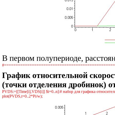
В первом полупериоде, расстоян
#===============================================
График относительной скоро
(точки отделения дробинок) 
PVDS:=[[Time[i],VDS[i]] $i=0..n]:# набор для графика относит
plot(PVDS,t=0..2*Pi/w);