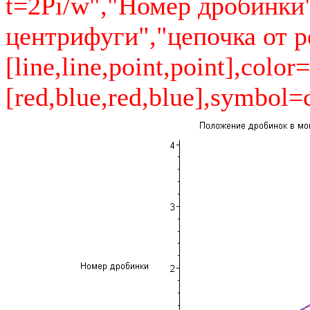
t=2Pi/w","Номер дробинки"
центрифуги","цепочка от реа
[line,line,point,point],color=
[red,blue,red,blue],symbol=