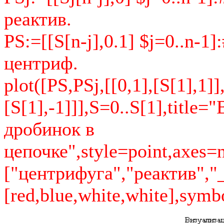
реактив.
PS:=[[S[n-j],0.1] $j=0..n-1
центриф.
plot([PS,PSj,[[0,1],[S[1],1]],
[S[1],-1]]],S=0..S[1],title
дробинок в
цепочке",style=point,axes=
["центрифуга","реактив","_
[red,blue,white,white],symb