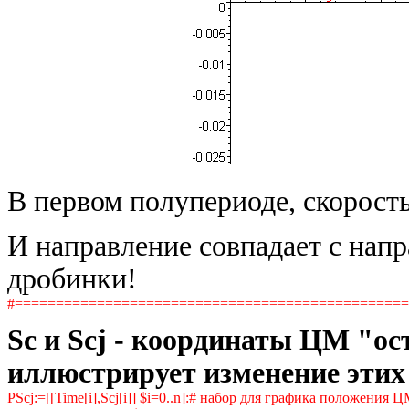
В первом полупериоде, скорост
И направление совпадает с нап
дробинки!
#===============================================
Sc и Scj - координаты ЦМ "о
иллюстрирует изменение этих
PScj:=[[Time[i],Scj[i]] $i=0..n]:# набор для графика положения