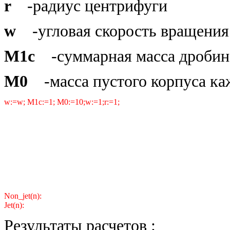
r
-радиус центрифуги
w
-угловая скорость вращени
M1c
-суммарная масса дробино
M0
-масса пустого корпуса ка
w:=w; M1c:=1; M0:=10;w:=1;r:=1;
Non_jet(n):
Jet(n):
Результаты расчетов
: