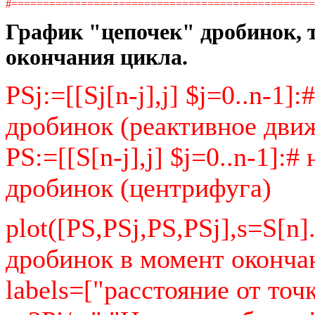
#===============================================
График "цепочек" дробинок, т
окончания цикла.
PSj:=[[Sj[n-j],j] $j=0..n-1
дробинок (реактивное дви
PS:=[[S[n-j],j] $j=0..n-1]:
дробинок (центрифуга)
plot([PS,PSj,PS,PSj],s=S[n]
дробинок в момент окончан
labels=["расстояние от точ