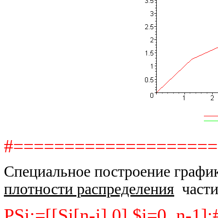
#===================
Специальное построение графи
плотности распределения
части
PSj:=[[Sj[n-j],0] $j=0..n-1