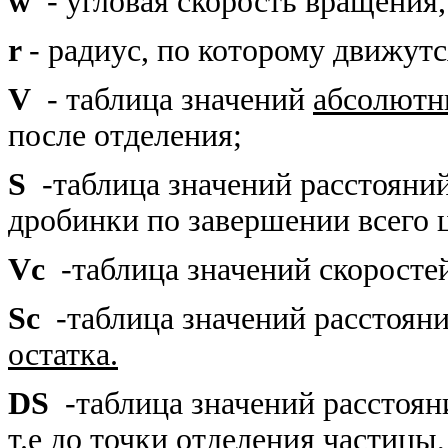
w
- угловая скорость вращения, 
r
- радиус, по которому движут
V
- таблица значений
абсолют
после отделения;
S
-таблица значений расстояни
дробинки по завершении всего 
Vc
-таблица значений скоросте
Sc
-таблица значений расстояни
остатка.
DS
-таблица значений расстоян
т.е до точки отделения частицы,