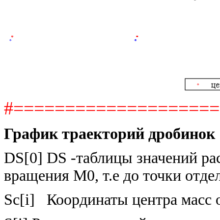
#===================
График траекторий дробинок
DS[0] DS -таблицы значений ра
вращения M0, т.е до точки отде
Sc[i] Координаты центра масс 