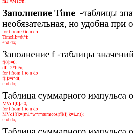
m1:=M1c/n;
Заполнение Time
-таблицы зна
необязательная, но удобна при 
for i from 0 to n do
Time[i]:=dt*i;
end do;
Заполнение f -таблицы значений
f[0]:=0;
df:=2*Pi/n;
for i from 1 to n do
f[i]:=i*df;
end do;
Таблица суммарного импульса о
MVc1[0]:=0;
for i from 1 to n do
MVc1[i]:=(m1*w*r*sum(cos(f[k]),k=i..n));
end do;
Таблица суммарного импульса о