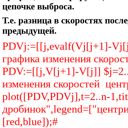
цепочке выброса.
Т.е. разница в скоростях пос
предыдущей.
PDVj:=[[j,evalf(Vj[j+1]-Vj[j
графика изменения скорост
PDV:=[[j,V[j+1]-V[j]] $j=2
изменения скоростей цент
plot([PDV,PDVj],t=2..n-1,t
дробинок",legend=["центри
[red,blue]);#