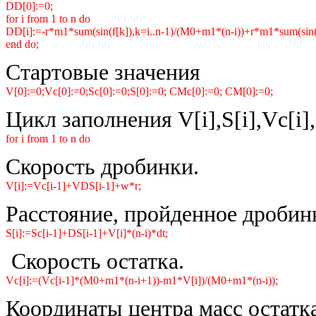
DD[0]:=0;
for i from 1 to n do
DD[i]:=-r*m1*sum(sin(f[k]),k=i..n-1)/(M0+m1*(n-i))+r*m1*sum(sin(
end do;
Стартовые значения
V[0]:=0;Vc[0]:=0;Sc[0]:=0;S[0]:=0; CMc[0]:=0; CM[0]:=0;
Цикл заполнения V[i],S[i],Vc[i]
for i from 1 to n do
Скорость дробинки.
V[i]:=Vc[i-1]+VDS[i-1]+w*r;
Расстояние, пройденное дробин
S[i]:=Sc[i-1]+DS[i-1]+V[i]*(n-i)*dt;
Скорость остатка.
Vc[i]:=(Vc[i-1]*(M0+m1*(n-i+1))-m1*V[i])/(M0+m1*(n-i));
Координаты центра масс остатк