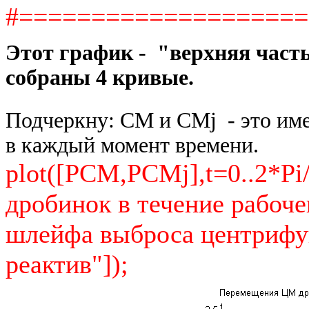
#===================
Этот график - "верхняя част
собраны 4 кривые.
Подчеркну: CM и CMj - это им
в каждый момент времени.
plot([PCM,PCMj],t=0..2*P
дробинок в течение рабоч
шлейфа выброса центриф
реактив"]);