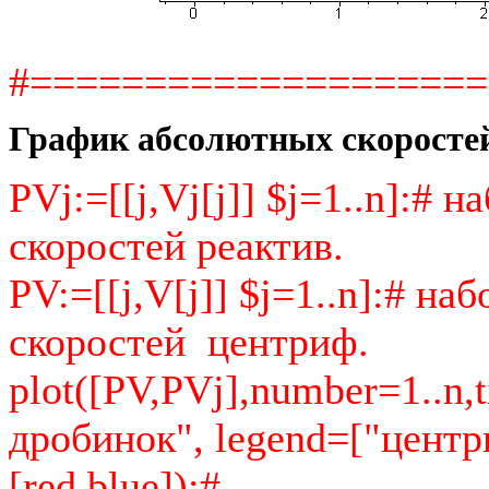
#===================
График абсолютных скоростей
PVj:=[[j,Vj[j]] $j=1..n]:# 
скоростей реактив.
PV:=[[j,V[j]] $j=1..n]:# н
скоростей центриф.
plot([PV,PVj],number=1..n
дробинок", legend=["центр
[red,blue]);#