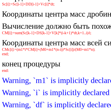
Sc[i]:=Sc[i-1]+DD[i-1]+Vc[i]*dt;
Координаты центра масс дробин
Вычисление должно быть похоже
CM[i]:=sum(Sc[k-1]+DS[k-1]+V[k]*(i-k+1)*dt,k=1..i)/i;
Координаты центра масс всей с
CMc[i]:=(m1*i*CM[i]+(M0+m1*(n-i))*Sc[i])/(M0+m1*n);
end;
конец процедуры
end:
Warning, `m1` is implicitly declar
Warning, `i` is implicitly declare
Warning, `df` is implicitly declar