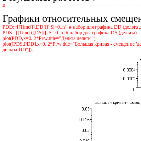
#===============================================
Графики относительных смещен
PDD:=[[Time[i],DD[i]] $i=0..n]: # набор для графика DD (дельта 
PDS:=[[Time[i],DS[i]] $i=0..n]:# набор для графика DS (дельты)
plot(PDD,x=0..2*Pi/w,title="Дельта дельты");
plot([PDS,PDD],x=0..2*Pi/w,title="Большая кривая - смещение 'дел
дельты DD"]);