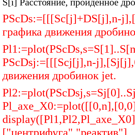
S[i] Расстояние, пройденное др
PScDs:=[[[Sc[j]+DS[j],n-j],[
графика движения дробинок
Pl1:=plot(PScDs,s=S[1]..S[n
PScDsj:=[[[Scj[j],n-j],[Sj[j
движения дробинок jet.
Pl2:=plot(PScDsj,s=Sj[0]..S
Pl_axe_X0:=plot([[0,n],[0,0
display([Pl1,Pl2,Pl_axe_X0
["центрифуга","реактив"]