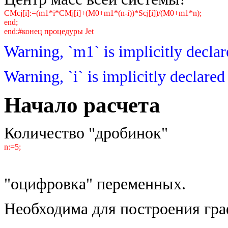
CMcj[i]:=(m1*i*CMj[i]+(M0+m1*(n-i))*Scj[i])/(M0+m1*n);
end;
end:#конец процедуры Jet
Warning, `m1` is implicitly declar
Warning, `i` is implicitly declared
Начало расчета
Количество "дробинок"
n:=5;
"оцифровка" переменных.
Необходима для построения гр