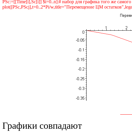
PSc:=[[Time[i],Sc[i]] $i=0..n]:# набор для графика того же самог
plot([PSc,PScj],t=0..2*Pi/w,title="Перемещение ЦМ остатков",l
Графики совпадают