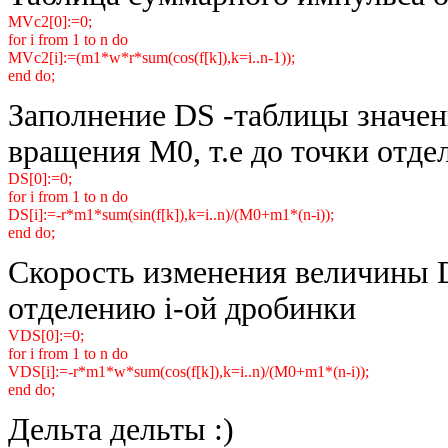
MVc2[0]:=0;
for i from 1 to n do
MVc2[i]:=(m1*w*r*sum(cos(f[k]),k=i..n-1));
end do;
Заполнение DS -таблицы значен
вращения M0, т.е до точки отде
DS[0]:=0;
for i from 1 to n do
DS[i]:=-r*m1*sum(sin(f[k]),k=i..n)/(M0+m1*(n-i));
end do;
Скорость изменения величины
отделению i-ой дробинки
VDS[0]:=0;
for i from 1 to n do
VDS[i]:=-r*m1*w*sum(cos(f[k]),k=i..n)/(M0+m1*(n-i));
end do;
Дельта дельты :)