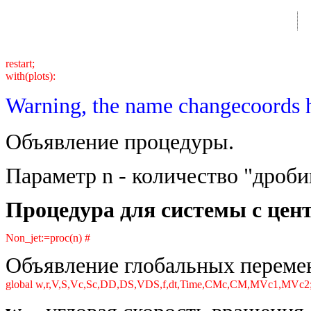
restart;
with(plots):
Warning, the name changecoords h
Объявление процедуры.
Параметр n - количество "дроб
Процедура для системы с цен
Non_jet:=proc(n) #
Объявление глобальных переме
global w,r,V,S,Vc,Sc,DD,DS,VDS,f,dt,Time,CMc,CM,MVc1,MVc2