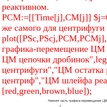
реактивном.
PCM:=[[Time[j],CM[j]] $j=0
же самого для центрифуги
plot([PSc,PScj,PCM,PCMj],
графика-перемещение ЦМ 
ЦМ цепочки дробинок",le
центрифуги","ЦМ остатка
центриф","ЦМ шлейфа реак
[red,green,brown,blue]);