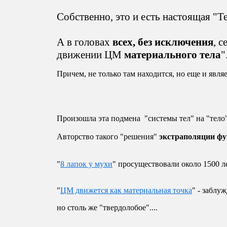
Собственно, это и есть настоящая 
А в головах
всех, без исключения
, 
движении ЦМ
материального тела
"
Причем, не только там находится, но еще и явл
Произошла эта подмена "системы тел" на "тело" 
Авторство такого "решения"
экстраполяции ф
"
8 лапок у мухи
" просуществовали около 1500 ле
"
ЦМ движется как материальная точка
" - заблу
но столь же "твердолобое"....