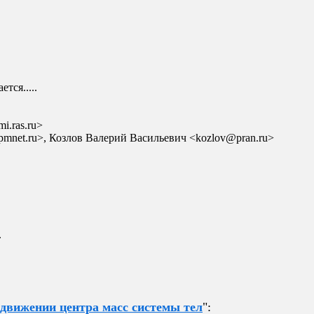
тся.....
i.ras.ru>
pmnet.ru>, Козлов Валерий Васильевич <kozlov@pran.ru>
.
 движении центра масс системы тел
":