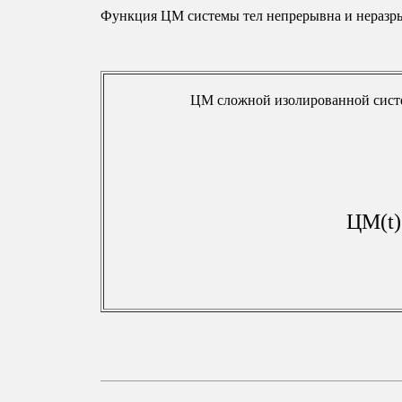
Функция ЦМ системы тел непрерывна и неразр
ЦМ сложной изолированной сис
ЦМ(t)