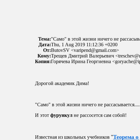
Тема:
"Само" в этой жизни ничего не рассасывае
Дата:
Thu, 1 Aug 2019 11:12:36 +0200
От:
ButovSV <varipend@gmail.com>
Кому:
Трещев Дмитрий Валерьевич <treschev@m
Копия:
Горячева Ирина Георгиевна <goryache@i
Дорогой академик Дима!
"Само" в этой жизни ничего не рассасывается....
И этот
фурункул
не рассосется сам собой!
"
Теорема о
Известная из школьных учебников