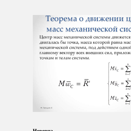
Неверна
.