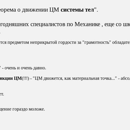
"Теорема о движении ЦМ
системы тел
".
сегодняшних специалистов по Механике , еще со ш
.
яется предметом неприкрытой гордости за "грамотность" обладате
- очень и очень давно.
ункции ЦМ
(!!!) - "ЦМ движется, как материальная точка..." - аб
т.
ждение гораздо моложе.